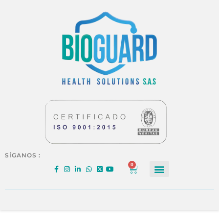
SÍGANOS :
0