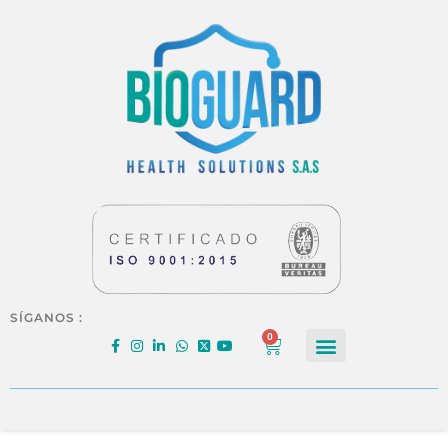
SÍGANOS :
0