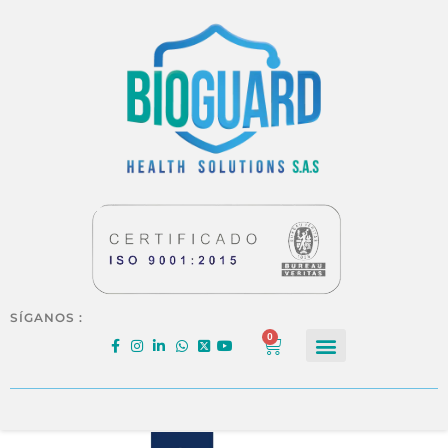
SÍGANOS :
0