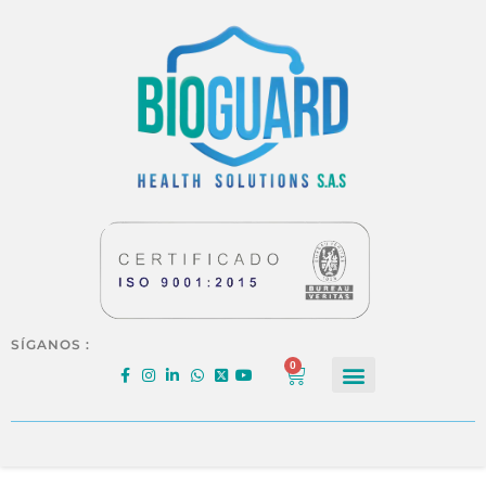
SÍGANOS :
0