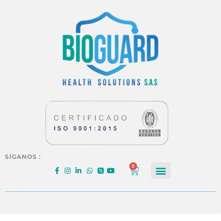
SÍGANOS :
0