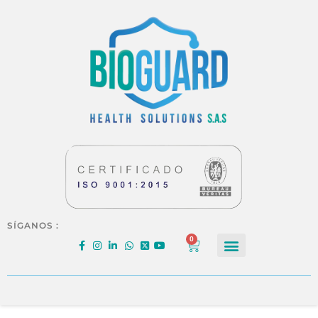
SÍGANOS :
0