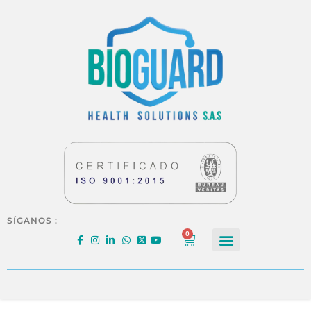
SÍGANOS :
0