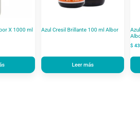
lbor X 1000 ml
Azul Cresil Brillante 100 ml Albor
Azu
Alb
$
43
ás
Leer más