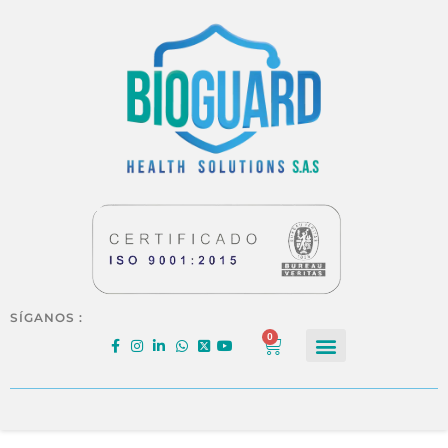
SÍGANOS :
0