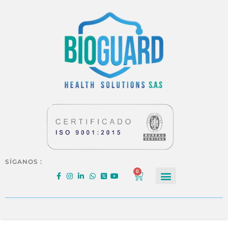
SÍGANOS :
0