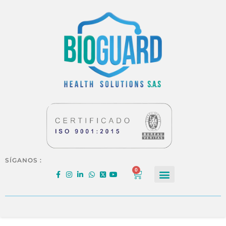
SÍGANOS :
0