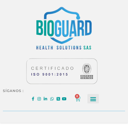
SÍGANOS :
0