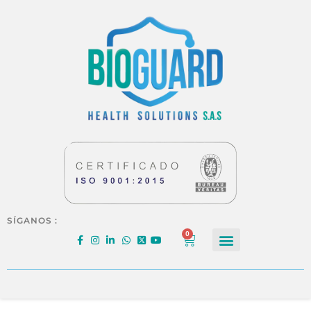
SÍGANOS :
0