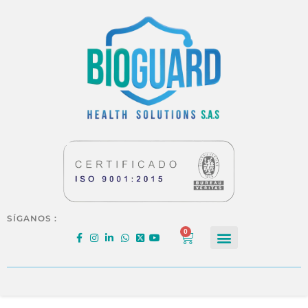
SÍGANOS :
0